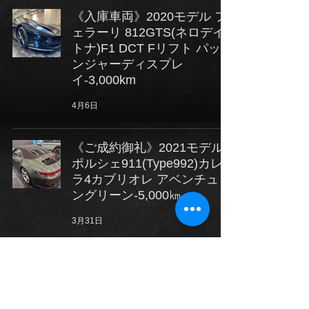
《入庫車両》2020モデル フ
ェラーリ 812GTS(ネロデイ
トナ)F1 DCT Fリフト パッセ
ンジャーディスプレ
イ-3,000km
4月6日
《ご成約御礼》2021モデル
ポルシェ911(Type992)カレ
ラ4カブリオレ アベンチュリ
ングリーン-5,000㎞
3月31日
《ご成約御礼》2021モデル
ランボルギーニ ウルスＶｅ
ｒｄｅ Ｍａｎｔｉｓ－8,000