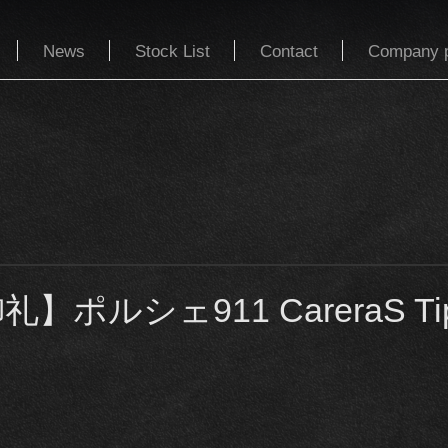
News
Stock List
Contact
Company p
ポルシェ911 CareraS Tip