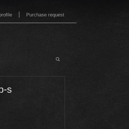
rofile
Purchase request
-s