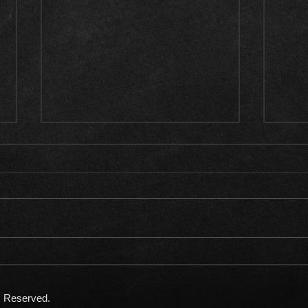
《ご成約御礼》2023モデル
《入
メルセデスAMG EQS53 4マ
ール
チック+21インチ カーボンブ
SW
s Reserved.
レーキ エクスクルーシブ
録多