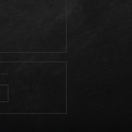
庫車両》2003モデル ロ
スロイス ファントム
B 正規ディーラー整備記
数