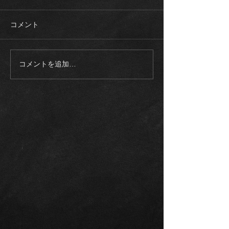
コメント
コメントを追加…
《入庫車両》2003モデル
《ご成約御礼》
ロールスロイス ファント
スAMG G63マ
ム SWB 正規ディーラー
ゥーアエディシ
整備記録多数
トオリーブ