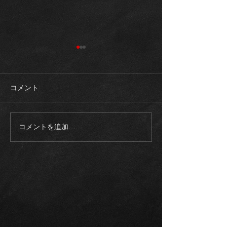
コメント
コメントを追加…
《入庫車両》2003モデル
《ご成約御礼》
ロールスロイス ファント
スAMG G63マ
ム SWB 正規ディーラー
ゥーアエディシ
整備記録多数
トオリーブ