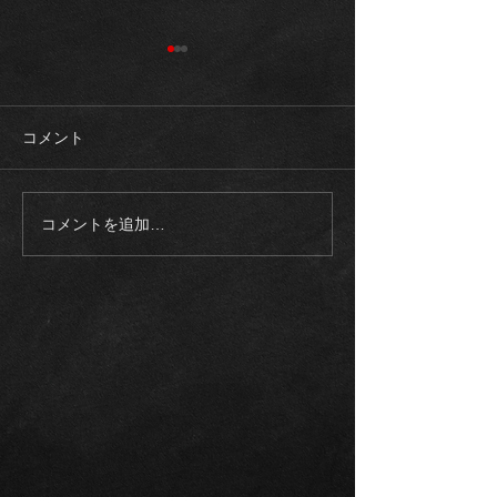
コメント
コメントを追加…
《ご成約御礼》2023モデ
《入庫車両》20
ル メルセデスAMG
ロールスロイス
EQS53 4マチック+21イン
ム SWB 正規
チ カーボンブレーキ エク
整備記録多数
スクルーシブPKG