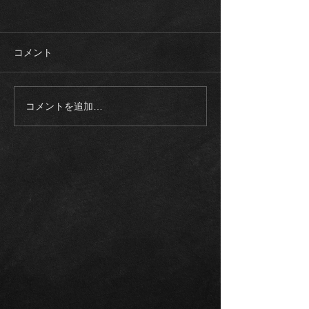
コメント
コメントを追加…
《ご成約御礼》2023モデ
《入庫車両》20
ル メルセデスAMG
ロールスロイス
EQS53 4マチック+21イン
ム SWB 正規
チ カーボンブレーキ エク
整備記録多数
スクルーシブPKG