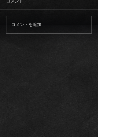
コメント
コメントを追加…
《ご成約御礼》2023モデ
《入庫車両》20
ル メルセデスAMG
ロールスロイス
EQS53 4マチック+21イン
ム SWB 正規
チ カーボンブレーキ エク
整備記録多数
スクルーシブPKG