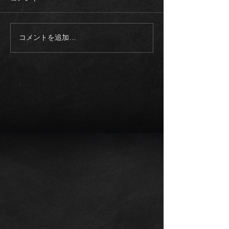
コメントを追加…
《入庫車両》2003モデル
《ご成約御礼》
ロールスロイス ファント
スAMG G63マ
ム SWB 正規ディーラー
ゥーアエディシ
整備記録多数
トオリーブ