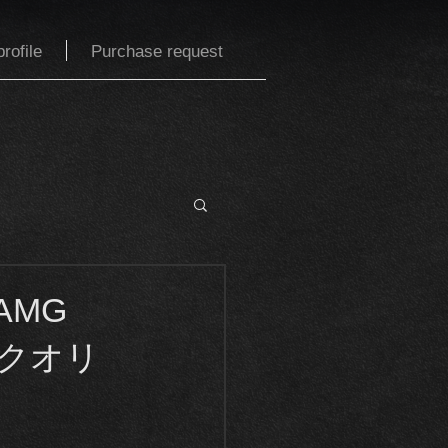
rofile
Purchase request
AMG
ークオリ