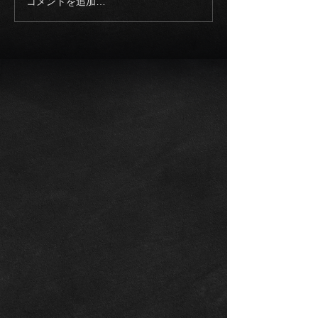
コメントを追加…
《ご成約御礼》2023モデ
《入庫車両》20
ル メルセデスAMG
ロールスロイス
EQS53 4マチック+21イン
ム SWB 正規
チ カーボンブレーキ エク
整備記録多数
スクルーシブPKG