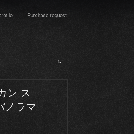
rofile
Purchase request
カン ス
パノラマ