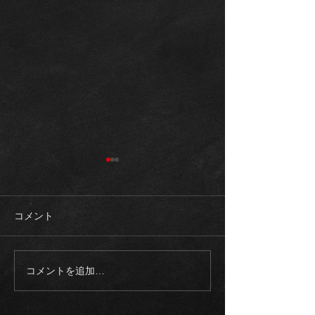
コメント
コメントを追加…
《入庫車両》2003モデル
《ご成約御礼》
ロールスロイス ファント
スAMG G63マ
ム SWB 正規ディーラー
ゥーアエディシ