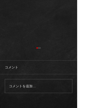
コメント
コメントを追加…
《入庫車両》2003モデル
《ご成約御礼》
ロールスロイス ファント
スAMG G63マ
ム SWB 正規ディーラー
ゥーアエディシ
整備記録多数
トオリーブ