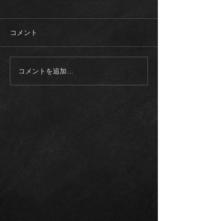
コメント
コメントを追加…
《入庫車両》2003モデル
《ご成約御礼》
ロールスロイス ファント
スAMG G63マ
ム SWB 正規ディーラー
ゥーアエディシ
整備記録多数
トオリーブ