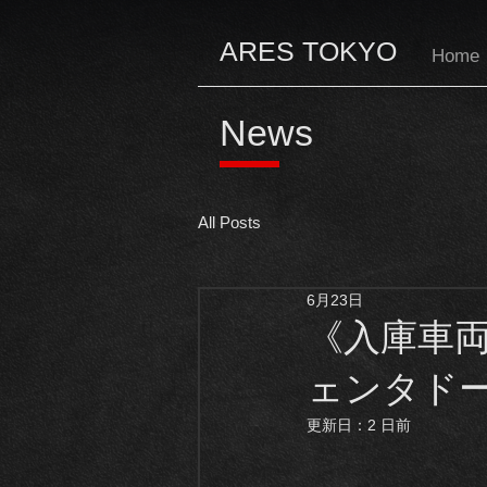
ARES TOKYO
Home
News
All Posts
6月23日
《入庫車両
ェンタドール
更新日：
2 日前