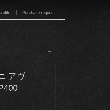
rofile
Purchase request
ニ アヴ
400