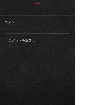
コメント
コメントを追加…
《ご成約御礼》2023モデ
《入庫車両》20
ル メルセデスAMG
ロールスロイス
EQS53 4マチック+21イン
ム SWB 正規
チ カーボンブレーキ エク
整備記録多数
スクルーシブPKG