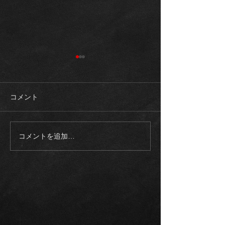
コメント
コメントを追加…
《入庫車両》2003モデル
《ご成約御礼》
ロールスロイス ファント
スAMG G63マ
ム SWB 正規ディーラー
ゥーアエディシ
整備記録多数
トオリーブ