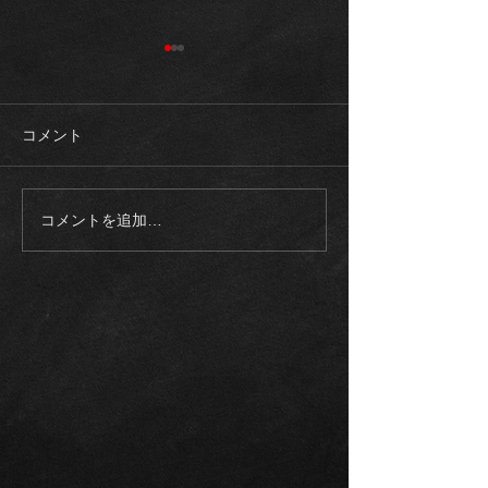
コメント
コメントを追加…
《入庫車両》2003モデル
《ご成約御礼》
ロールスロイス ファント
スAMG G63マ
ム SWB 正規ディーラー
ゥーアエディシ
整備記録多数
トオリーブ