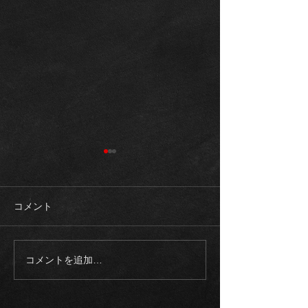
コメント
コメントを追加…
《ご成約御礼》2023モデ
《入庫車両》20
ル メルセデスAMG
ロールスロイス
EQS53 4マチック+21イン
ム SWB 正規