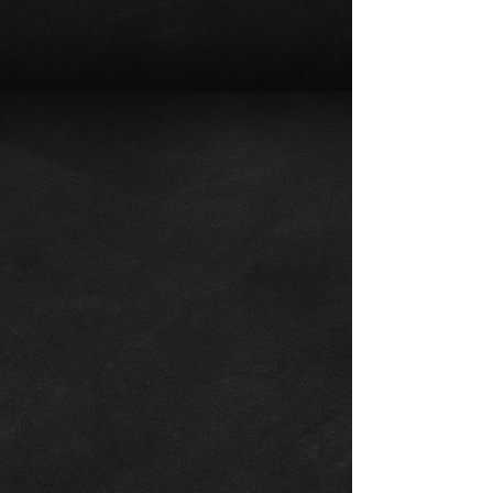
チ カーボンブレーキ エク
整備記録多数
スクルーシブPKG