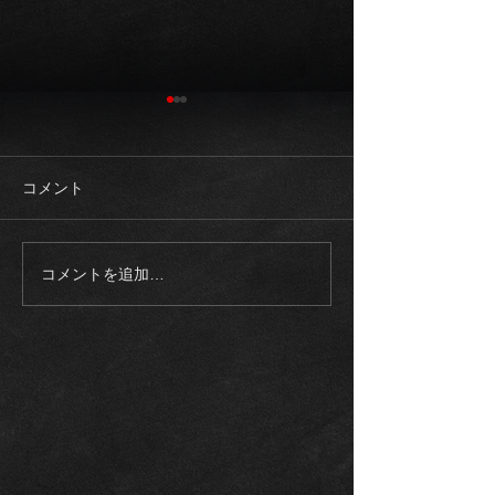
コメント
コメントを追加…
《ご成約御礼》2023モデ
《入庫車両》20
ル メルセデスAMG
ロールスロイス
EQS53 4マチック+21イン
ム SWB 正規
チ カーボンブレーキ エク
整備記録多数
スクルーシブPKG