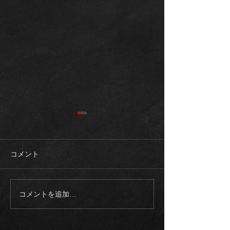
コメント
コメントを追加…
《入庫車両》2003モデル
《ご成約御礼》
ロールスロイス ファント
スAMG G63マ
ム SWB 正規ディーラー
ゥーアエディシ