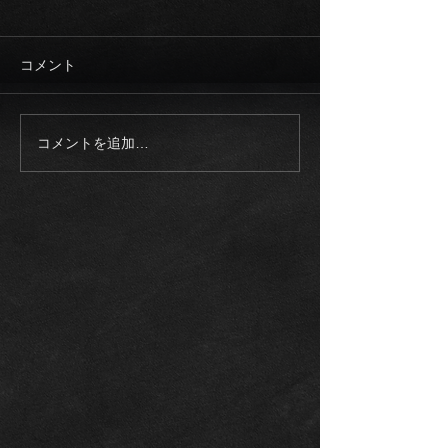
コメント
コメントを追加…
《入庫車両》2003モデル
《ご成約御礼》
ロールスロイス ファント
スAMG G63マ
ム SWB 正規ディーラー
ゥーアエディシ
整備記録多数
トオリーブ