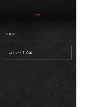
コメント
コメントを追加…
《ご成約御礼》2023モデ
《入庫車両》20
ル メルセデスAMG
ロールスロイス
EQS53 4マチック+21イン
ム SWB 正規
チ カーボンブレーキ エク
整備記録多数
スクルーシブPKG