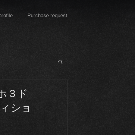
rofile
Purchase request
タホ３ド
ディショ