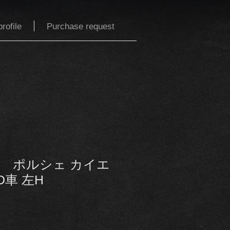
rofile
Purchase request
ル ポルシェ カイエ
D車 左H