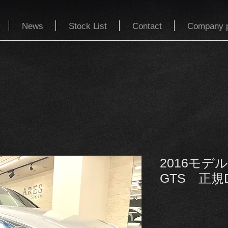
News
Stock List
Contact
Company p
2016モデ
GTS 正規