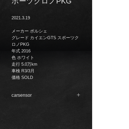
ポーツクロノPKG
2021.3.19
メーカー ポルシェ
グレード カイエンGTS スポーツク
ロノPKG
年式 2016
色 ホワイト
走行 5.0万km
車検 R3/3月
価格 SOLD
carsensor
https://www.carsensor.net/usedcar/de
tail/VU5608418346/index.html?
STID=SMPH0002&RESTID=SMPH00
01#mainBlock