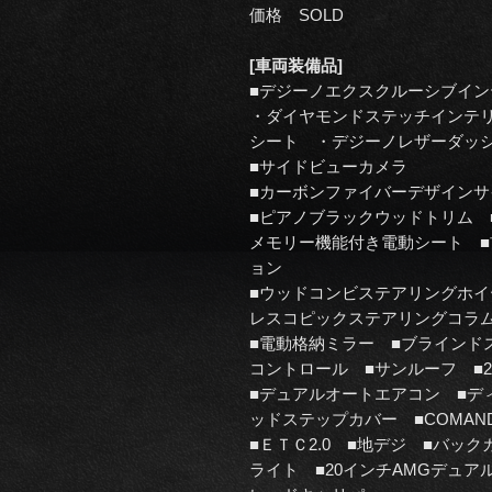
価格 SOLD
[車両装備品]
■デジーノエクスクルーシブイン
・ダイヤモンドステッチインテ
シート ・デジーノレザーダッ
■サイドビューカメラ
■カーボンファイバーデザイン
■ピアノブラックウッドトリム 
メモリー機能付き電動シート ■
ョン
■ウッドコンビステアリングホイー
レスコピックステアリングコラム ■h
■電動格納ミラー ■ブラインド
コントロール ■サンルーフ ■
■デュアルオートエアコン ■デ
ッドステップカバー ■COMA
■ＥＴＣ2.0 ■地デジ ■バッ
ライト ■20インチAMGデュア