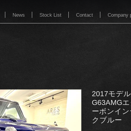
News
Stock List
Contact
Company p
2017モデ
G63AMG
ーボンイン
クブルー