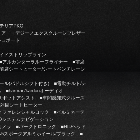
テリアPKG
リア ・デジーノエクスクルーシブレザー
シュボード
サイドストリップライン
■アルカンターラルーフライナー ■前席
前席シートヒーター/シートベンチレーシ
ル(パドルシフト付き) ■電動チルト/テ
arman/kardonオーディオ
スポットアシスト ■車間感知式クルーズ
2列目シートヒーター
ィファレンシャルロック ■イルミネーテ
NDシステムナビゲーション
クカメラ ■パークトロニック ■HIDヘッド
ル5スポークアルミホイール/ブラック ■