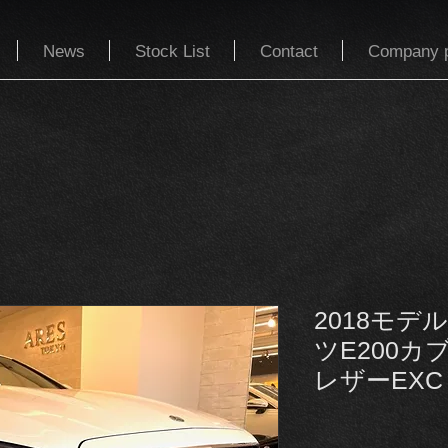
News
Stock List
Contact
Company p
2018モ
ツE200
レザーEXC