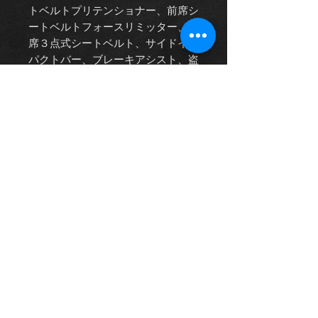
トベルトプリテンショナー、前席シ
ートベルトフォースリミッター、後
席３点式シートベルト、サイドイン
パクトバー、ブレーキアシスト、盗
難防止システム、ポルシェ・スタビ
リティ・マネージメントシステム
(PSM)、アダプティブクルーズコン
トロール、PCMナビ、パークアシ
ストシステム、ライドハイトコント
ロール機能、ポルシェ・アクティブ
サスペンション・マネージメントシ
ステム、セルフレベリング・エアサ
スペンションシステム、18-wayア
ダプティブスポーツシート、ステア
リングコラム、タイヤプレッシャ
ー・モニタリングシステム、ポルシ
ェ・ダイナミック・ライトシステ
ム、BOSEサウンド、PSCB