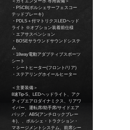
＜カイエンターボ 専用装備＞
・PSCB(ポルシェサーフェスコー
テッドブレーキ)
・PDLS＋付マトリクスLEDヘッド
ライト ※オプション装着前仕様
・エアサスペンション
・BOSEサラウンドサウンドシステ
ム
・18way電動アダプティブスポーツ
シート
・シートヒーター(フロント/リア)
・ステアリングホイールヒーター
＜主要装備＞
8速Tip-S、LEDヘッドライト、アク
ティブエアロダイナミクス、リアワ
イパー、運転席/助手席/サイドエア
バッグ、ABS(アンチロックブレー
キ)、、ポルシェ・トラクション・
マネージメントシステム、前席シー