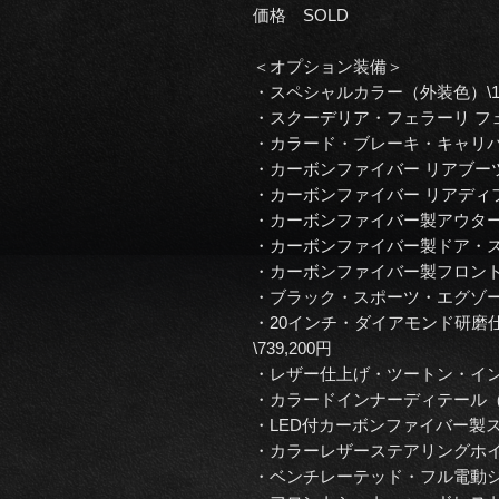
価格 SOLD
＜オプション装備＞
・スペシャルカラー（外装色）\1,1
・スクーデリア・フェラーリ フェン
・カラード・ブレーキ・キャリパー（
・カーボンファイバー リアブーツト
・カーボンファイバー リアディフュー
・カーボンファイバー製アウターシル
・カーボンファイバー製ドア・ステッ
・カーボンファイバー製フロント・ウ
・ブラック・スポーツ・エグゾースト
・20インチ・ダイアモンド研磨
\739,200円
・レザー仕上げ・ツートン・インテリ
・カラードインナーディテール（ホワ
・LED付カーボンファイバー製ステ
・カラーレザーステアリングホ
・ベンチレーテッド・フル電動シート