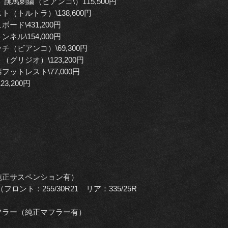
馬刺繍（ビアンコ\）115,500円
トルトラ）\138,600円
ド\431,200円
ル\154,000円
（ビアンコ）\69,300円
リジオ）\123,200円
ットレスト\77,000円
,200円
純正サスペンション有）
ント：255/30R21 リア：335/25R
フラー（純正マフラー有）