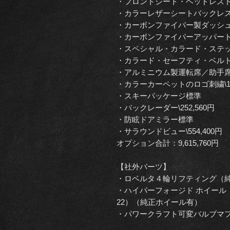
・フロントシート・ヘッドレスト 跳
・カラーレザーシートバックレスト（
・カーボンファイバー製ダッシュボー
・カーボンファイバーアッパートンネ
・スペシャル・カラード・ステッチ
・カラード・セーフティ・ベルト（グ
・アルミニウム製運転席／助手席フ
・カラーカーペットのロゴ刺繍\123
・スキーパッケージ標準
・バックレーダー\252,560円
・防眩ドアミラー標準
・サラウンドビュー\554,400円
オプション合計：9,615,760円
【社外パーツ】
・ロベルタ４輪リフティング（
・ハイパーフォージド ホイール（フロ
22）（純正ホイール有）
・パワークラフト可変バルブマ