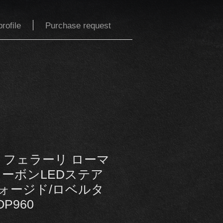
rofile
Purchase request
ル フェラーリ ローマ
 カーボンLEDステア
ォージド/ロベルタ
P960