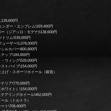
39,600円
ダー・エンブレム\169,400円
ジアッロ・モデナ)\138,600円
リム\539,000円
ザー\1,078,000円
カバー\800,800円
プ\184,800円
ィング\539,000円
パイプ\154,000円
仕上げ・スポーツホイール（鍛造）
ア\770,000円
イト）\154,000円
アリングホイール\462,000円
イール（トルトラ）
\708,400円