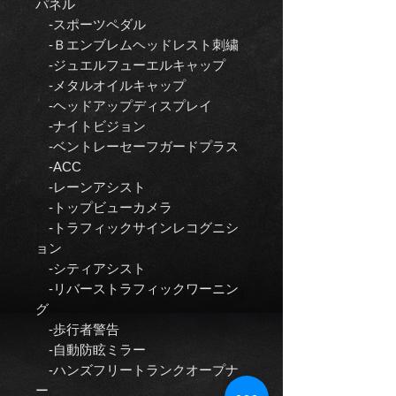
パネル
-スポーツペダル
-Ｂエンブレムヘッドレスト刺繍
-ジュエルフューエルキャップ
-メタルオイルキャップ
-ヘッドアップディスプレイ
-ナイトビジョン
-ベントレーセーフガードプラス
-ACC
-レーンアシスト
-トップビューカメラ
-トラフィックサインレコグニシ
ョン
-シティアシスト
-リバーストラフィックワーニン
グ
-歩行者警告
-自動防眩ミラー
-ハンズフリートランクオープナ
ー