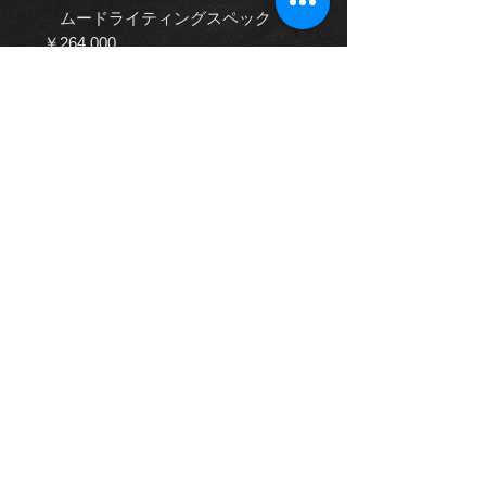
ムードライティングスペック
￥264,000
-マルチアンビエントカラー＆ア
クセントカラー
・フロントシートコンフォートスペ
ック ￥568,231
・ヒーター付3本スポークデュオト
ーンステアリング ￥137,602
・LEDウエルカムランプ by Mulliner
￥73,334
・バッテリーチャージャー（ソケッ
ト付き）￥18,334
・フェイシアとウエストレールにク
ロムピンストライプ
・ブライトクロムロワーバンパーマ
トリック￥173,250
・ディープパイルオーバーマット-
フロント￥64,166
・シンプルフィニッシュクラウンカ