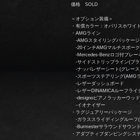
価格 SOLD
＜オプション装備＞
・有償カラー：オパリスホワイ
・AMGライン
-AMGスタイリングパッケージ
-20インチAMGマルチスポー
-Mercedes-Benzロゴ付ブ
-サイドストリップライン(ブラ
-ナッパレザーシート(グレース
-スポーツステアリング(AMG
-レザーダッシュボード
-レザーDINAMICAルーフライ
-designoピアノラッカーウ
-イオナイザー
・ラグジュアリーパッケージ
-ガラススライディングルーフ(
-Burmesterサラウンドサウン
・アダプティブダンピングシス