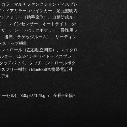
、カラーマルチファンクションディスプレ
ド・ドアミラー（ウインカー、足元照明内
付ドアミラー（助手席側）、自動防眩ルー
側）、レインセンサー、オートライト、外
イザー、シートバックポケット、乗降用ラ
席、後席、ラゲッジルーム）、リーディン
トストップ機能
コントロール（左右独立調整）、マイクロ
ルター、12.3インチワイドディスプレ
、タッチパッド、タッチコントロールボタ
リー機能（Bluetooth®携帯電話対
ュアル
ィーゼル)、330ps/71.4kgm、全長×全幅×