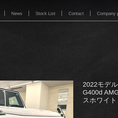
News
Stock List
Contact
Company p
2022モデ
G400d 
スホワイト