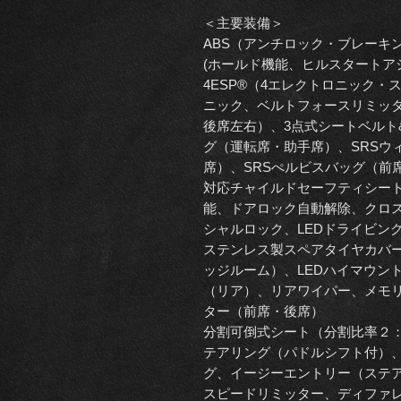
＜主要装備＞
ABS（アンチロック・ブレーキ
(ホールド機能、ヒルスタートア
4ESP®（4エレクトロニック
ニック、ベルトフォースリミッ
後席左右）、3点式シートベルト
グ（運転席・助手席）、SRSウ
席）、SRSぺルビスバッグ（前席
対応チャイルドセーフティシー
能、ドアロック自動解除、クロ
シャルロック、LEDドライビン
ステンレス製スペアタイヤカバ
ッジルーム）、LEDハイマウン
（リア）、リアワイパー、メモ
ター（前席・後席）
分割可倒式シート（分割比率２
テアリング（パドルシフト付）
グ、イージーエントリー（ステ
スピードリミッター、ディファ