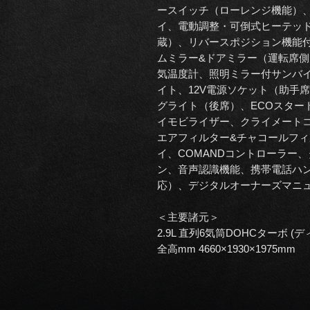
ースイッチ（ローレンジ機能）
イ、電動調整・可倒式ヒーテッ
蔵）、リバースポジション機能
ムミラー&ドアミラー（運転席
気温度計、照明ミラー付サンバ
イト、12V電源ソケット（助手
グライト（後席）、ECOスター
イモビライザー、クライメート
エアフィルター&チャコールフィ
イ、COMANDコントローラー
ン、音声認識機能、携帯電話ハンズフ
応）、デジタルオーナーズマニ
＜主要諸元＞
2.9L 直列6気筒DOHCターボ (デ
全高mm 4660×1930×1975mm