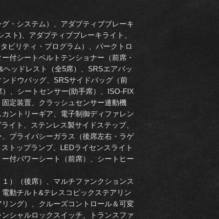
ング・システム）、アダプティブブレーキ
シスト)、アダプティブブレーキライト、
・スタビリティ・プログラム）、パークトロ
ター付シートベルトテンショナー（前席・
&ヘッドレスト（全5席）、SRSエアバッ
ィンドウバッグ、SRSサイドバッグ（前
）、シートセンサー(助手席）、ISO-FIX
ト固定装置、クラッシュセンサー連動機
スカントリーギア、電子制御ディファレン
グライト、ステンレス製サイドステップ、
ー、プライバシーガラス（後席左右・ラゲ
トストップランプ、LEDライセンスライト
リー付パワーシート（前席）、シートヒー
：１）（後席）、マルチファンクションス
、電動チルト&テレスコピックステアリン
アリング）、クルーズコントロール＆可変
レンシャルロックスイッチ、トランスファ